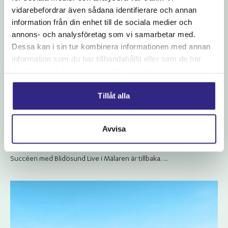
vidarebefordrar även sådana identifierare och annan
information från din enhet till de sociala medier och
annons- och analysföretag som vi samarbetar med.
Dessa kan i sin tur kombinera informationen med annan
information som du har tillhandahållit eller som de har
samlat in när du har använt deras tjänster.
Tillåt alla
2026-07-23
Avvisa
Blidösund Live goes Mälaren igen!
Succéen med Blidösund Live i Mälaren är tillbaka. ...