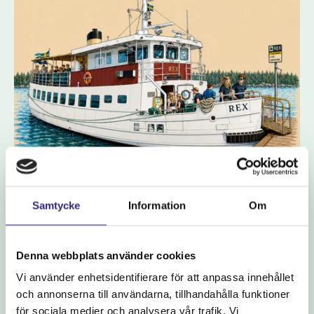
2026-08-05
Sista chansen för i år
Samtycke
Information
Om
Sommaren går fortare än vad man kan önska och Norra båtlinjen
är nu inne på sin sista vecka för i år. Passa på att åka på en ...
Denna webbplats använder cookies
Vi använder enhetsidentifierare för att anpassa innehållet
och annonserna till användarna, tillhandahålla funktioner
för sociala medier och analysera vår trafik. Vi