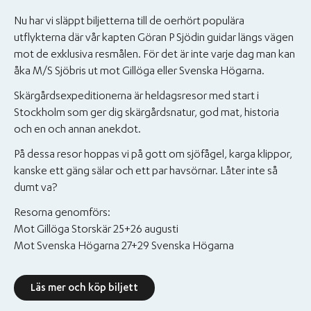
Nu har vi släppt biljetterna till de oerhört populära
utflykterna där vår kapten Göran P Sjödin guidar längs vägen
mot de exklusiva resmålen. För det är inte varje dag man kan
åka M/S Sjöbris ut mot Gillöga eller Svenska Högarna.
Skärgårdsexpeditionerna är heldagsresor med start i
Stockholm som ger dig skärgårdsnatur, god mat, historia
och en och annan anekdot.
På dessa resor hoppas vi på gott om sjöfågel, karga klippor,
kanske ett gäng sälar och ett par havsörnar. Låter inte så
dumt va?
Resorna genomförs:
Mot Gillöga Storskär 25+26 augusti
Mot Svenska Högarna 27+29 Svenska Högarna
Läs mer och köp biljett