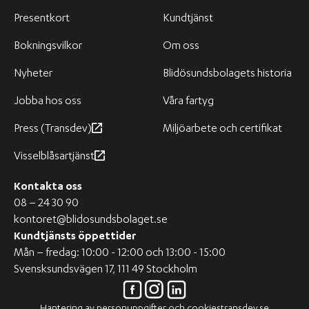
Presentkort
Kundtjänst
Bokningsvilkor
Om oss
Nyheter
Blidösundsbolagets historia
Jobba hos oss
Våra fartyg
Press (Transdev)
Miljöarbete och certifikat
Visselblåsartjänst
Kontakta oss
08 – 24 30 90
kontoret@blidosundsbolaget.se
Kundtjänsts öppettider
Mån – fredag: 10:00 - 12:00 och 13:00 - 15:00
Svensksundsvägen 17, 111 49 Stockholm
Hantering av personuppgifter och cookies
transdev.se