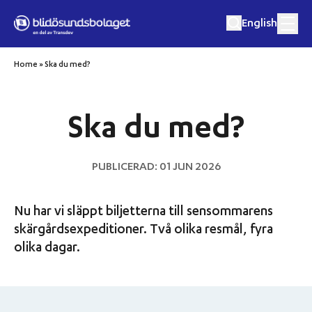
Hoppa till innehåll
English
Home
»
Ska du med?
Matkryssningar
Ska du med?
Musik och matkryssningar
PUBLICERAD: 01 JUN 2026
Utflykter
Nu har vi släppt biljetterna till sensommarens
Eget event
skärgårdsexpeditioner. Två olika resmål, fyra
olika dagar.
Destinationer
Om oss