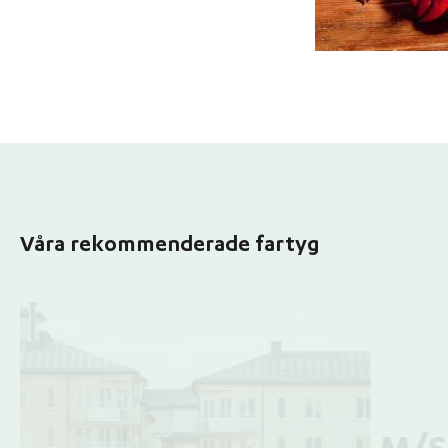
Våra rekommenderade fartyg
M/S Riddarfjärden