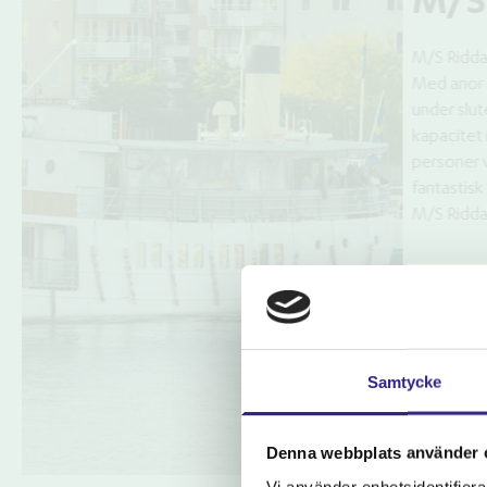
Detta vackra fartyg är ett klassiskt skärgårdsfartyg
Riddarfjärden erbjuder både en rymlig salong och mö
utomhusmingel på det övre däcket, vilket gör det p
kräftskiva. Hon har plats för upp till 120 personer 
mest 72 personer vid en kräftskiva. Med sin atmosfä
mässing, är hon det perfekta valet för ett minnesvä
M/S Riddarfjärden passar även för det lite mindre sä
personer) utan att kännas för stor.
Läs mer
Samtycke
Denna webbplats använder 
Vi använder enhetsidentifierar