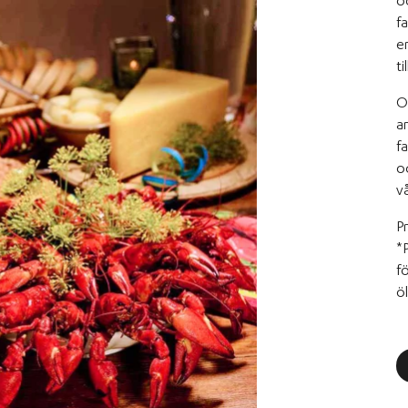
o
fa
en
til
Oa
a
f
o
v
P
*
f
ö