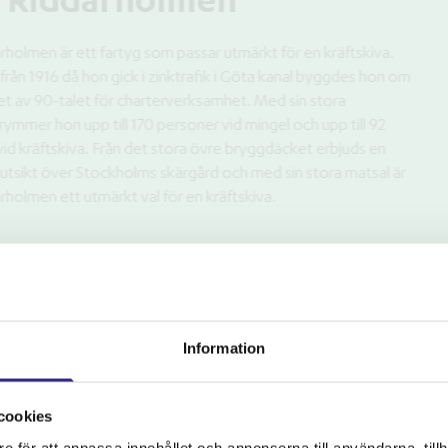
 från 1936. M/S
jlighet för
erfekt för en
vid mingel och som
r av trä och
rt event på vattnet.
llskapet (från 30
Information
cookies
e för att anpassa innehållet och annonserna till användarna, tillh