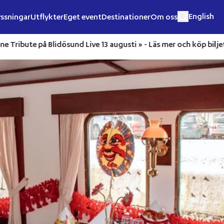
English
ssningar
Utflykter
Eget event
Destinationer
Om oss
jett
Nina Simone Tribute på Blidösund Live 13 augusti » -
Läs 