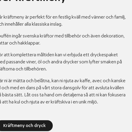
r kräftmeny är perfekt för en festlig kväll med vänner och familj,
h innehåller alla klassiska inslag.
 buffén ingår svenska kräftor med tillbehör och även dekoration,
attar och hakklappar.
ör att komplettera måltiden kan vi erbjuda ett dryckespaket
ed passande viner, öl och andra drycker som lyfter smaken på
räftorna och tillbehören.
är ni är mätta och belåtna, kan ni njuta av kaffe, avec och kanske
ll och med en dans på vårt stora dansgolv för att avsluta kvällen
å bästa sätt. Låt oss ta hand om detaljerna så att ni kan fokusera
 att ha kul och njuta av er kräftskiva i en unik miljö.
Kräftmeny och dryck