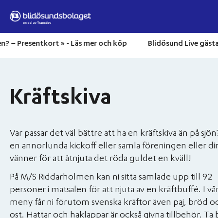
Hoppa till innehåll
perfekta presenten? – Presentkort » -
Läs mer och köp
Bli
Home
»
Kräftskiva
Matkryssningar
Kräftskiva
Musik och matkryssningar
Utflykter
Var passar det väl bättre att ha en kräftskiva än på sjö
en annorlunda kickoff eller samla föreningen eller di
Eget event
vänner för att åtnjuta det röda guldet en kväll!
På M/S Riddarholmen kan ni sitta samlade upp till 92
Destinationer
personer i matsalen för att njuta av en kräftbuffé. I vå
meny får ni förutom svenska kräftor även paj, bröd o
Om oss
ost. Hattar och haklappar är också givna tillbehör. Ta 