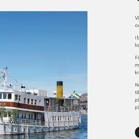
Vå
oc
I
h
F
m
k
N
ti
p
på