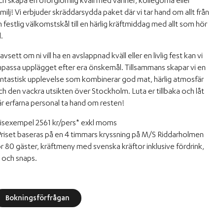
ch skapa en oförglömlig kväll med vänner, kollegorna eller
milj! Vi erbjuder skräddarsydda paket där vi tar hand om allt från
 festlig välkomstskål till en härlig kräftmiddag med allt som hör
l.
vsett om ni vill ha en avslappnad kväll eller en livlig fest kan vi
npassa upplägget efter era önskemål. Tillsammans skapar vi en
antastisk upplevelse som kombinerar god mat, härlig atmosfär
ch den vackra utsikten över Stockholm. Luta er tillbaka och låt
år erfarna personal ta hand om resten!
risexempel 2561 kr/pers* exkl moms
Priset baseras på en 4 timmars kryssning på M/S Riddarholmen
ör 80 gäster, kräftmeny med svenska kräftor inklusive fördrink,
l och snaps.
Bokningsförfrågan