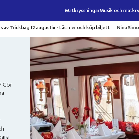
Matkryssningar
Musik och matkry
dösund Live gästas av Trickbag 12 augusti» -
Läs mer och köp bil
n? Gör
na
r
ch
bara