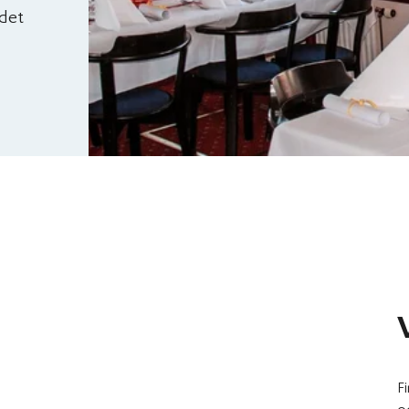
 det
F