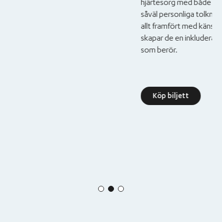
hjärtesorg med både värme och kraft. Re
såväl personliga tolkningar av klassiker so
allt framfört med känsla och stark musikali
skapar de en inkluderande och levande co
som berör.
Köp biljett