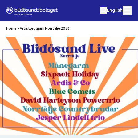
Hoppa till innehåll
English
Home
»
Artistprogram Norrtälje 2026
Matkryssningar
Musik och matkryssningar
Utflykter
Eget event
Destinationer
Om oss