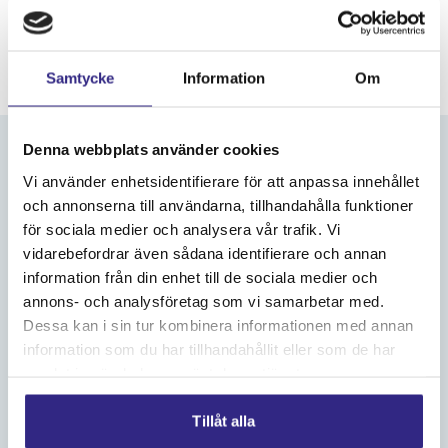
och personligt – en liveupplevelse du inte vill missa.
LÖRDAG 15 AUGUSTI
Köp biljett
KL. 18:15
Samtycke
Information
Om
Denna webbplats använder cookies
Vi använder enhetsidentifierare för att anpassa innehållet
Norrtälje Live 2026
och annonserna till användarna, tillhandahålla funktioner
för sociala medier och analysera vår trafik. Vi
vidarebefordrar även sådana identifierare och annan
information från din enhet till de sociala medier och
annons- och analysföretag som vi samarbetar med.
Dessa kan i sin tur kombinera informationen med annan
information som du har tillhandahållit eller som de har
samlat in när du har använt deras tjänster.
Tillåt alla