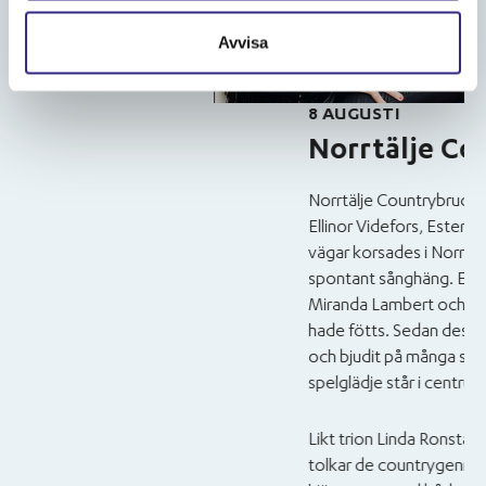
Avvisa
8 AUGUSTI
Norrtälje Countrybrud
Norrtälje Countrybrudar är en färgstark tr
Ellinor Videfors, Ester Årman och Michaela
vägar korsades i Norrtälje 2017 då Ellinor bjö
spontant sånghäng. Efter att ha jammat på
Miranda Lambert och Pistol Annies stod det
hade fötts. Sedan dess har de byggt upp e
och bjudit på många spelningar där stämså
spelglädje står i centrum.
Likt trion Linda Ronstadt, Dolly Parton oc
tolkar de countrygenrens teman om kärlek