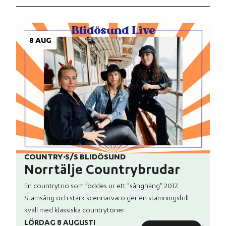
8 AUG
COUNTRY
·
S/S BLIDÖSUND
Norrtälje Countrybrudar
En countrytrio som föddes ur ett "sånghäng" 2017.
Stämsång och stark scennärvaro ger en stämningsfull
kväll med klassiska countrytoner.
LÖRDAG 8 AUGUSTI