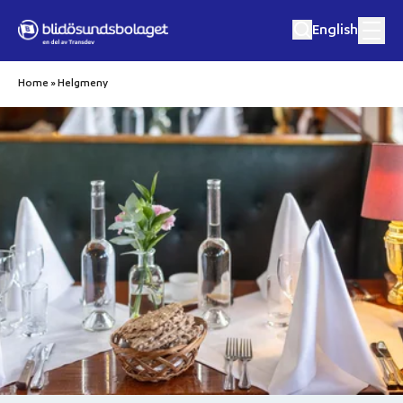
Hoppa till innehåll
English
Home
»
Helgmeny
Matkryssningar
Musik och matkryssningar
Utflykter
Eget event
Destinationer
Om oss