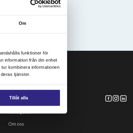
Om
andahålla funktioner för
n information från din enhet
 tur kombinera informationen
deras tjänster.
Om oss
Tillåt alla
Kundtjänst
Om oss