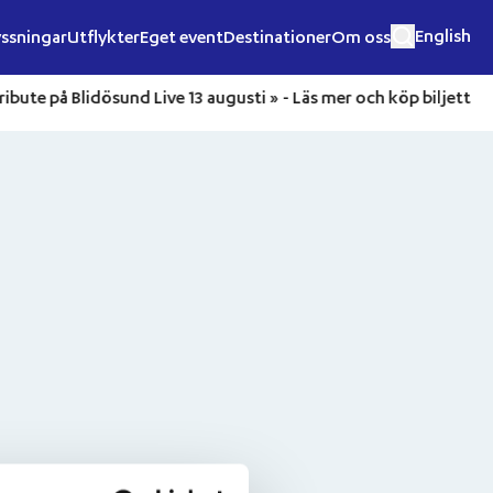
English
ssningar
Utflykter
Eget event
Destinationer
Om oss
 Tribute på Blidösund Live 13 augusti » -
Läs mer och köp biljett