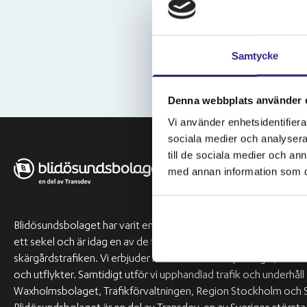
Samtycke
Denna webbplats använder 
Vi använder enhetsidentifierar
sociala medier och analysera 
till de sociala medier och a
med annan information som du 
Blidösundsbolaget har varit en del av Stockholms skärgård i öve
ett sekel och är idag en av de främsta aktörerna inom
skärgårdstrafiken. Vi erbjuder musik- och matkryssningar, event
och utflykter. Samtidigt utför vi upphandlad trafik och underhåll
Waxholmsbolaget, Trafikförvaltningen, Region Stockholm och 