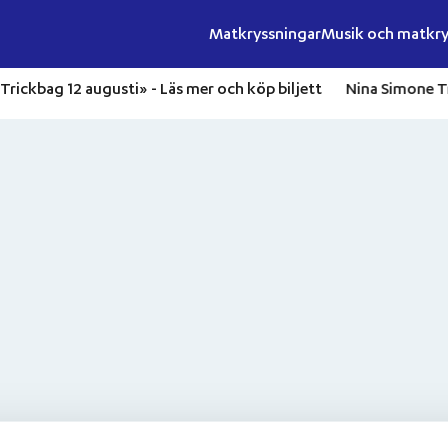
Matkryssningar
Musik och matkry
 av Trickbag 12 augusti» -
Läs mer och köp biljett
Nina Simone