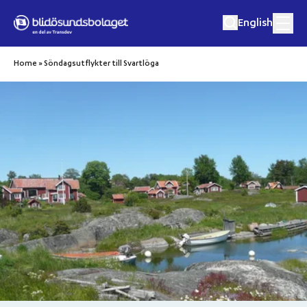
Hoppa till innehåll
English
Home
»
Söndagsutflykter till Svartlöga
Matkryssningar
Musik och matkryssningar
Utflykter
Eget event
Destinationer
Om oss