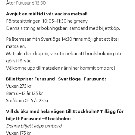
Åter Furusund 15:30
Avnjut en måltid i vår vackra matsal!
Första sittningen: 10:05–11:30 helgmeny.
Denna sittning är bokningsbar i samband med biljettköp.
På återresan från Svartlöga 14:30 finns möjlighet att äta i
matsalen.
Matsalen har drop-in, vilket innebär att bordsbokning inte
görs i förväg.
Välkomna upp till matsalen när ni har kommit ombord!
Biljettpriser Furusund–Svartlöga–Furusund:
Vuxen 275 kr
Barn 6–12 år 125 kr
Småbarn 0–5 år 25 kr
Vill du åka med hela vägen till Stockholm? Tillägg för
biljett Furusund–Stockholm:
Denna biljett köps ombord
Vuxen 175 kr