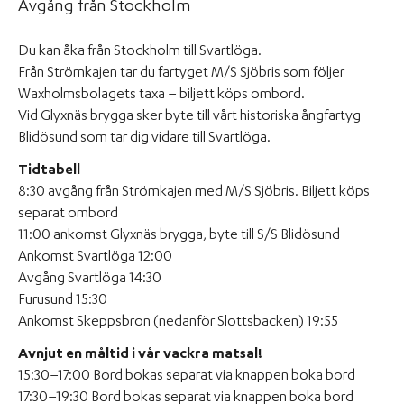
Avgång från Stockholm
Du kan åka från Stockholm till Svartlöga.
Från Strömkajen tar du fartyget M/S Sjöbris som följer
Waxholmsbolagets taxa – biljett köps ombord.
Vid Glyxnäs brygga sker byte till vårt historiska ångfartyg
Blidösund som tar dig vidare till Svartlöga.
Tidtabell
8:30 avgång från Strömkajen med M/S Sjöbris. Biljett köps
separat ombord
11:00 ankomst Glyxnäs brygga, byte till S/S Blidösund
Ankomst Svartlöga 12:00
Avgång Svartlöga 14:30
Furusund 15:30
Ankomst Skeppsbron (nedanför Slottsbacken) 19:55
Avnjut en måltid i vår vackra matsal!
15:30–17:00 Bord bokas separat via knappen boka bord
17:30–19:30 Bord bokas separat via knappen boka bord