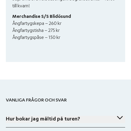
till kvarn!
Merchandise S/S Blidösund
Ångfartygskepa – 260 kr
Ångfartygstisha – 275 kr
Ångfartygspåse – 150 kr
VANLIGA FRÅGOR OCH SVAR
Hur bokar jag måltid på turen?
Det går att boka en tidig sittning på vägen ut till Svartlöga