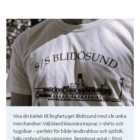
Visa din kärlek till ångfartyget Blidösund med vår unika
merchandise! Välj bland klassiska kepsar, t-shirts och
tygpåsar – perfekt för både landkrabbor och sjöfolk.
Säljs ombord hela säsongen. Begränsat antal – först