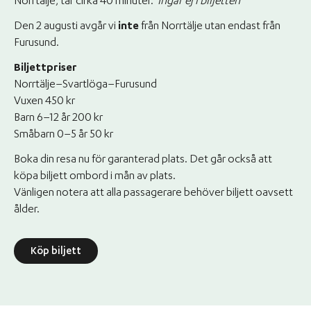
Norrtälje, tar cirka 40 minuter.
Ingår ej i biljetten
Den 2 augusti avgår vi
inte
från Norrtälje utan endast från
Furusund.
Biljettpriser
Norrtälje–Svartlöga–Furusund
Vuxen 450 kr
Barn 6–12 år 200 kr
Småbarn 0–5 år 50 kr
Boka din resa nu för garanterad plats. Det går också att
köpa biljett ombord i mån av plats.
Vänligen notera att alla passagerare behöver biljett oavsett
ålder.
Köp biljett