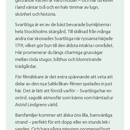
glittrande vatten är värd mödan – och när du kliver
i land väntar två och en halv timmar av lugn,
skönhet och historia.
Svartlöga är en av de bäst bevarade bymiljöerna i
hela Stockholms skärgård. Till skillnad från många
andra öar skonades Svartlöga när ryssarna härjade
1719, vilket gör byn till den äldsta intakta i området.
Här promenerar du längs charmiga grusvägar
mellan röda stugor, båthus och blomstrande
trädgårdar.
För filmälskare är det extra spännande att veta att
delar av den nya Saltkråkan-filmen spelades in just
här. Det är lätt att förstå varför – Svartlöga har en
orörd, sagolik atmosfär som känns som hämtad ur
Astrid Lindgrens värld.
Barnfamiljer kommer att älska öns lilla, barnvänliga
strand – perfekt för ett dopp eller en stunds lek i
sanden. Och bara några minuters promenad bort