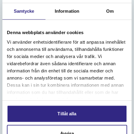
Samtycke
Information
Om
Denna webbplats använder cookies
Vi använder enhetsidentifierare för att anpassa innehållet
och annonserna till användarna, tillhandahålla funktioner
för sociala medier och analysera vår trafik. Vi
vidarebefordrar även sådana identifierare och annan
information från din enhet till de sociala medier och
annons- och analysföretag som vi samarbetar med.
Dessa kan i sin tur kombinera informationen med annan
information som du har tillhandahållit eller som de har
För er som vill åka hela vägen
samlat in när du har använt deras tjänster.
Norrtälje till Stockholm
Tillåt alla
Vill du uppleva en heldagsutflykt?
Åk med S/S Blidösund från Norrtälje via Svartlöga till
Avvisa