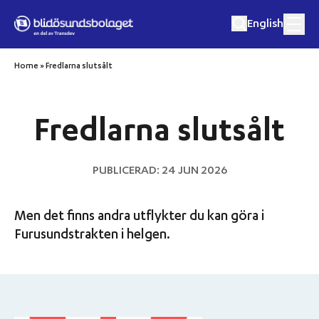
Hoppa till innehåll
English
Home
»
Fredlarna slutsålt
Matkryssningar
Fredlarna slutsålt
Musik och matkryssningar
PUBLICERAD: 24 JUN 2026
Utflykter
Men det finns andra utflykter du kan göra i
Eget event
Furusundstrakten i helgen.
Destinationer
Om oss