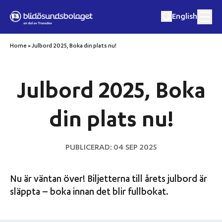
Hoppa till innehåll
English
Home
»
Julbord 2025, Boka din plats nu!
Matkryssningar
Julbord 2025, Boka
Musik och matkryssningar
din plats nu!
Utflykter
PUBLICERAD: 04 SEP 2025
Eget event
Nu är väntan över! Biljetterna till årets julbord är
Destinationer
släppta – boka innan det blir fullbokat.
Om oss