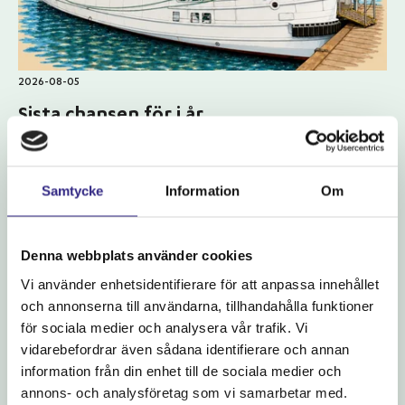
2026-08-05
Sista chansen för i år
Sommaren går fortare än vad man kan önska och Norra båtlinjen
är nu inne på sin sista vecka för i år. Passa på att åka på en ...
Samtycke
Information
Om
Denna webbplats använder cookies
Vi använder enhetsidentifierare för att anpassa innehållet
och annonserna till användarna, tillhandahålla funktioner
för sociala medier och analysera vår trafik. Vi
vidarebefordrar även sådana identifierare och annan
information från din enhet till de sociala medier och
annons- och analysföretag som vi samarbetar med.