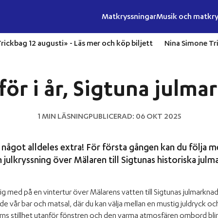
Matkryssningar
Musik och matkry
s av Trickbag 12 augusti» -
Läs mer och köp biljett
Nina Simon
för i år, Sigtuna julma
1 MIN LÄSNING
PUBLICERAD: 06 OKT 2025
på något alldeles extra! För första gången kan du följa 
 julkryssning över Mälaren till Sigtunas historiska julm
dig med på en vintertur över Mälarens vatten till Sigtunas julmarkn
 vår bar och matsal, där du kan välja mellan en mustig juldryck och
ns stillhet utanför fönstren och den varma atmosfären ombord blir 