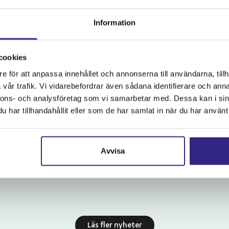
Information
cookies
e för att anpassa innehållet och annonserna till användarna, tillh
vår trafik. Vi vidarebefordrar även sådana identifierare och anna
nnons- och analysföretag som vi samarbetar med. Dessa kan i sin
2026-07-21
har tillhandahållit eller som de har samlat in när du har använt 
nd Live goes
Gammeldans på
 igen!
Svartlöga
Avvisa
dösund Live i Mälaren är tillbaka.
På söndag blir det extra festligt p
det bjuds på gammeldans....
Läs fler nyheter