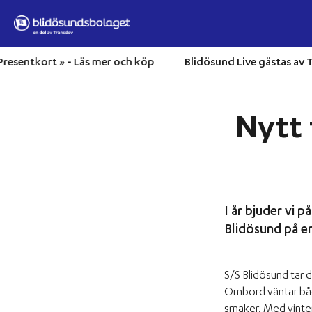
Hoppa till innehåll
n? – Presentkort » -
Läs mer och köp
Blidösund Live gästa
Home
»
Nytt för i år, Sigtuna julmarknad!
Matkryssningar
Nytt 
Musik och matkryssningar
Utflykter
I år bjuder vi 
Eget event
Blidösund på en
Destinationer
S/S Blidösund tar 
Ombord väntar både
Om oss
smaker. Med vinter