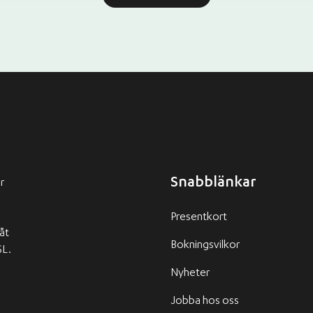
Snabblänkar
r
Presentkort
 åt
Bokningsvilkor
SL.
Nyheter
Jobba hos oss