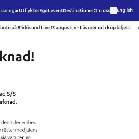
English
ssningar
Utflykter
Eget event
Destinationer
Om oss
e Tribute på Blidösund Live 13 augusti » -
Läs mer och köp biljet
rknad!
med S/S
arknad.
ad den 7 december.
 rätter med julens
själva turen en