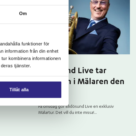
Om
andahålla funktioner för
n information från din enhet
 tur kombinera informationen
2026-07-03
deras tjänster.
Blidösund Live tar
jazzen in i Mälaren den
Tillåt alla
8 juli
å Svartlöga då
På onsdag gör Blidösund Live en exklusiv
Mälartur. Det vill du inte missa!...