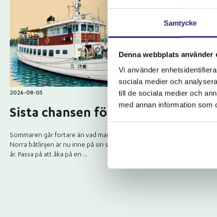
Samtycke
Denna webbplats använder 
Vi använder enhetsidentifierar
sociala medier och analysera 
till de sociala medier och a
2026-08-05
2026-07-23
med annan information som du 
Sista chansen för i år
Blidösu
Mälaren
Sommaren går fortare än vad man kan önska och
Norra båtlinjen är nu inne på sin sista vecka för i
Succéen med Bli
år. Passa på att åka på en ...
...