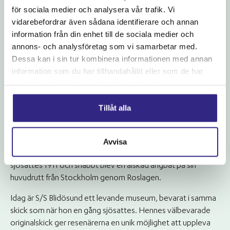
för sociala medier och analysera vår trafik. Vi
vidarebefordrar även sådana identifierare och annan
information från din enhet till de sociala medier och
annons- och analysföretag som vi samarbetar med.
Historia
Dessa kan i sin tur kombinera informationen med annan
information som du har tillhandahållit eller som de har
Bakgrund om fartyget
samlat in när du har använt deras tjänster.
S/S Blidösund beställdes 1910 av en grupp engagerade
Tillåt alla
Blidöbor som gick samman i protest mot Waxholmsbolaget,
då detta inte trafikerade de rutter och bryggor som man
Avvisa
önskade. För att lösa problemet samlade de medel för att
finansiera ett eget fartyg. Resultatet blev S/S Blidösund som
sjösattes 1911 och snabbt blev en älskad ångbåt på sin
huvudrutt från Stockholm genom Roslagen.
Idag är S/S Blidösund ett levande museum, bevarat i samma
skick som när hon en gång sjösattes. Hennes välbevarade
originalskick ger resenärerna en unik möjlighet att uppleva