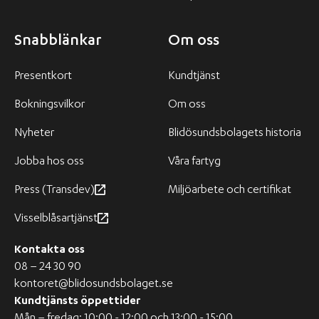
Snabblänkar
Om oss
Presentkort
Kundtjänst
Bokningsvilkor
Om oss
Nyheter
Blidösundsbolagets historia
Jobba hos oss
Våra fartyg
Press (Transdev)
Miljöarbete och certifikat
Visselblåsartjänst
Kontakta oss
08 – 24 30 90
kontoret@blidosundsbolaget.se
Kundtjänsts öppettider