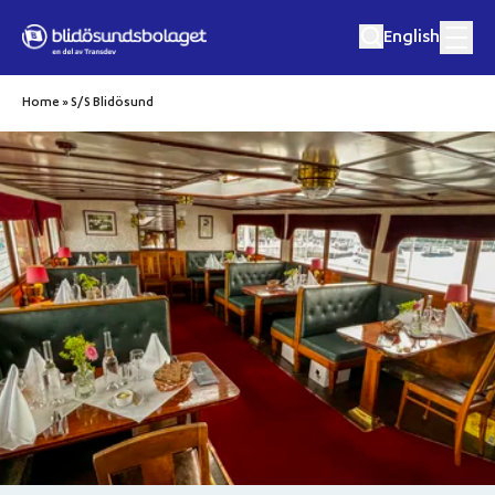
Hoppa till innehåll
English
Home
»
S/S Blidösund
Matkryssningar
Musik och matkryssningar
Utflykter
Eget event
Destinationer
Om oss