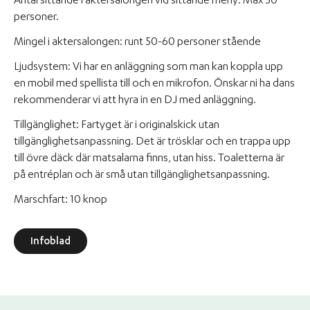
Antal sittande i aktersalongen vid sittande meny: Max 50
personer.
Mingel i aktersalongen: runt 50-60 personer stående
Ljudsystem: Vi har en anläggning som man kan koppla upp
en mobil med spellista till och en mikrofon. Önskar ni ha dans
rekommenderar vi att hyra in en DJ med anläggning.
Tillgänglighet: Fartyget är i originalskick utan
tillgänglighetsanpassning. Det är trösklar och en trappa upp
till övre däck där matsalarna finns, utan hiss. Toaletterna är
på entréplan och är små utan tillgänglighetsanpassning.
Marschfart: 10 knop
Infoblad