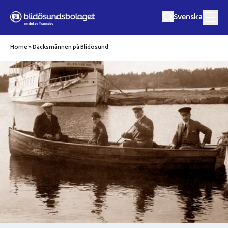
Hoppa till innehåll
Svenska
Home
»
Däcksmännen på Blidösund
Culinary Crusies
Music Cruises
Excursions
Private Event
Destinations
About Us