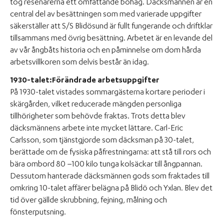
tog resenärerna ett omfattande bohag. Däcksmännen är en
central del av besättningen som med varierade uppgifter
säkerställer att S/S Blidösund är fullt fungerande och driftklar
tillsammans med övrig besättning. Arbetet är en levande del
av vår ångbåts historia och en påminnelse om dom hårda
arbetsvillkoren som delvis består än idag.
1930-talet:Förändrade arbetsuppgifter
På 1930-talet vistades sommargästerna kortare perioder i
skärgården, vilket reducerade mängden personliga
tillhörigheter som behövde fraktas. Trots detta blev
däcksmännens arbete inte mycket lättare. Carl-Eric
Carlsson, som tjänstgjorde som däcksman på 30-talet,
berättade om de fysiska påfrestningarna: att stå till rors och
bära ombord 80 –100 kilo tunga kolsäckar till ångpannan.
Dessutom hanterade däcksmännen gods som fraktades till
omkring 10-talet affärer belägna på Blidö och Yxlan. Blev det
tid över gällde skrubbning, fejning, målning och
fönsterputsning.