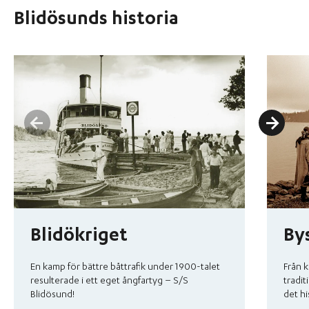
Blidösunds historia
Blidökriget
By
En kamp för bättre båttrafik under 1900-talet
Från k
resulterade i ett eget ångfartyg – S/S
tradit
Blidösund!
det hi